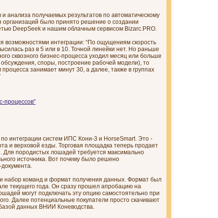
 и анализа получаемых результатов по автоматическому
 организаций было принято решение о создании
тью DeepSeek и нашим облачным сервисом Bizarc.PRO.
ся возможностями интеграции: “По ощущениям скорость
силась раз в 5 или в 10. Точной линейки нет. Но раньше
дного сквозного бизнес-процесса уходил месяц или больше
: обсуждения, споры, построение рабочей модели), то
процесса занимает минут 30, а далее, также в группах
”
с-процессов"
о интеграции систем ИПС Кони-3 и HorseSmart. Это -
рта и верховой езды. Торговая площадка теперь продает
й. Для породистых лошадей требуется максимально
ного источника. Вот почему было решено
-документа.
ли набор команд и формат получения данных. Формат был
але текущего года. Он сразу прошел апробацию на
ошадей могут подключать эту опцию самостоятельно при
ого. Далее потенциальные покупатели просто скачивают
 базой данных ВНИИ Коневодства.