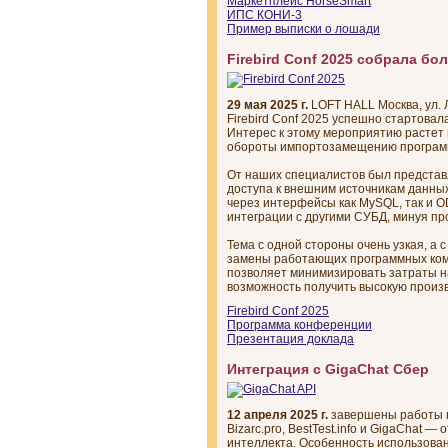
Маркетплейс HorseSmart
ИПС КОНИ-3
Пример выписки о лошади
Firebird Conf 2025 собрала бо
29 мая 2025 г.
LOFT HALL Москва, ул. 
Firebird Conf 2025 успешно стартовал
Интерес к этому мероприятию растет в
обороты импортозамещению программ
От наших специалистов был представ
доступа к внешним источникам данных
через интерфейсы как MySQL, так и O
интеграции с другими СУБД, минуя п
Тема с одной стороны очень узкая, а 
замены работающих программных ком
позволяет минимизировать затраты н
возможность получить высокую произв
Firebird Conf 2025
Программа конференции
Презентация доклада
Интеграция с GigaChat Сбер
12 апреля 2025 г.
завершены работы п
Bizarc.pro, BestTest.info и GigaChat 
интеллекта. Особенность использован