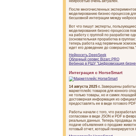
нейросетью очень актуален.
После многочисленных экспериментов
моделированию бизнес-процессов для
бесшовной интеграции между нейросе
Вот что пишут эксперты, пользующие
моделирования бизнес-процессов повы
на работу с группой по разработке о
(основательная проработка в группах
теперь работа над первичным эскизом 
идет его доведение до совершенства.
Нейросеть DeepSeek
Облачный сервис Bizarс.PRO
Вебинар в РШУ "Цифровизация бизне
Интеграция с HorseSmart
14 августа 2025 г.
Завершены работы п
маркетплейс товаров для конного спо
не только товары, но и самих лошаде
достоверная информация из официаль
предоставлять ее в виде готового PDF
Работы начали с того, что разработа
согласован в виде JSON и PDF в февр
реальных данных. Теперь продавцы л
подаче объявления о продаже животн
готовый отчет, который генерируется