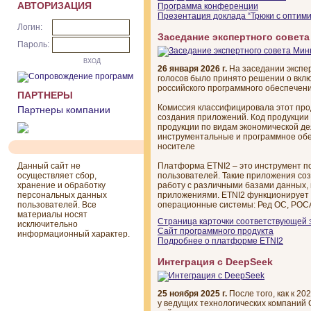
АВТОРИЗАЦИЯ
Программа конференции
Презентация доклада “Трюки с оптимиз
Логин:
Заседание экспертного сове
Пароль:
ВХОД
26 января 2026 г.
На заседании экспе
голосов было принято решении о вклю
российского программного обеспечени
ПАРТНЕРЫ
Комиссия классифицировала этот про
Партнеры компании
создания приложений. Код продукции
продукции по видам экономической де
инструментальные и программное об
носителе
Данный сайт не
Платформа ETNI2 – это инструмент п
осуществляет сбор,
пользователей. Такие приложения со
хранение и обработку
работу с различными базами данных, 
персональных данных
приложениями. ETNI2 функционирует 
пользователей. Все
операционные системы: Ред ОС, РОСА
материалы носят
Страница карточки соответствующей 
исключительно
Сайт программного продукта
информационный характер.
Подробнее о платформе ETNI2
Интеграция с DeepSeek
25 ноября 2025 г.
После того, как к 2
у ведущих технологических компаний 