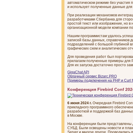
автоматическом режиме без участия 
и использует полученные данные для
При реализации механизмов интеграц
разработчиками Сбербанка для сторон
простой текст или изображение, но в
организационной модели компании по
Нашим программистам удалось успешн
записей базы данных, справочников 
подразделений с большой глубиной вл
графических схем и аналитических отч
Для проведения работ был портирова
прилагаем полученные примеры для PH
Для их запуска достаточно просто за
GigaChat API
Облачный сервис Bizarс.PRO
Примеры подключения на PHP и Curl f
Конференция Firebird Conf 202
6 июня 2024 г.
Очередная Firebird Co
прикладного программного обеспечени
разработкой и поддержкой баз данных.
в Москве.
На конференции были представлены до
СУБД. Были освещены новости и планы
Server и многое другое. Проводились