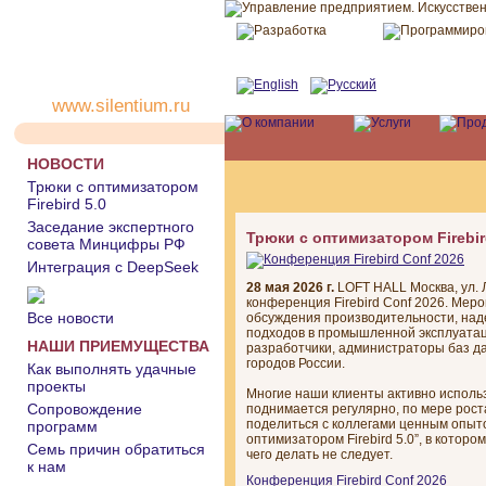
www.silentium.ru
НОВОСТИ
Трюки с оптимизатором
Firebird 5.0
Заседание экспертного
Трюки с оптимизатором Firebir
совета Минцифры РФ
Интеграция с DeepSeek
28 мая 2026 г.
LOFT HALL Москва, ул. 
конференция Firebird Conf 2026. Мер
Все новости
обсуждения производительности, над
подходов в промышленной эксплуатац
НАШИ ПРИЕМУЩЕСТВА
разработчики, администраторы баз да
городов России.
Как выполнять удачные
проекты
Многие наши клиенты активно использ
Сопровождение
поднимается регулярно, по мере рос
поделиться с коллегами ценным опыто
программ
оптимизатором Firebird 5.0”, в которо
Семь причин обратиться
чего делать не следует.
к нам
Конференция Firebird Conf 2026