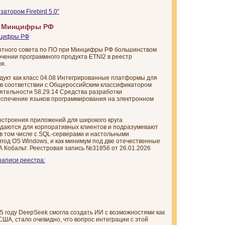
атором Firebird 5.0”
та Минцифры РФ
ртного совета по ПО при Минцифры РФ большинством
чении программного продукта ETNI2 в реестр
я.
дукт как класс 04.08 Интегрированные платформы для
 в соответствии с Общероссийским классификатором
ятельности 58.29.14 Средства разработки
еспечение языков программирования на электронном
остроения приложений для широкого круга
здаются для корпоративных клиентов и подразумевают
в том числе с SQL-серверами и настольными
под OS Windows, и как минимум под две отечественные
 Кобальт. Реестровая запись №31856 от 26.01.2026
записи реестра:
025 году DeepSeek смогла создать ИИ с возможностями как
США, стало очевидно, что вопрос интеграции с этой