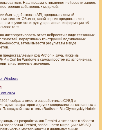
пользователя. Наш продукт отправляет нейросети запрос
 построения собственных моделей.
ии был задействован API, предоставляемый
них систем. Обычно, такой сервис предоставляет
 нашем случае это структурированная информация об
льзователя.
о интерпретировать ответ нейросети в виде связанных
должностей, иерархичных конструкций подчиненных
оженности, затем вывести результаты в виде
етов.
н предоставляемый код Python и Java. Ниже мы
P и Curl for Windows в самом простом их исполнении.
менить настроечные значения.
or Windows
4
nf 2024 собрала вместе разработчиков СУБД и
я, администраторов и других специалистов, связанных с
 Площадкой стал отель «Radisson Blu Olympiyskiy Hotel»
клады от разработчиков Firebird и экспертов в области
 разработки Firebird, особенности миграции с MS SQL
 практические мастер-классы и индивидуальные