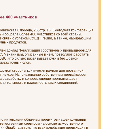
лее 400 участников
Ленинская Слобода, 26, стр. 15. Ежегодная конференция
а и собрала более 400 участников со всей страны.
 связи с успехом СУБД FireBird, а так же, набирающим
ных продуктов.
лен доклад “Реализация собственных провайдеров для
“. Механизмы, описанные в нем, позволяют работать
DBC, что сильно развязывает руки в бесшовной
ромежуточный слой.
с другой стороны критически важная для поэтапной
плексов. Использование собственных провайдеров
а разработку и сопровождение программ, дает
одительность и надежность таких соединений.
о интеграции облачных продуктов нашей компании
— отечественным сервисом на основе искусственного
ия GigaChat в том, что взаимодействие происходит в